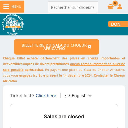
MENU
DON
BILLETTERIE DU GALA DU CHOEUR
AFRICATHO
Chaque billet acheté déclenchant des prises en charge importantes et
irreversibles auprès de divers prestataires,
aucun remboursement de billet ne
sera possible
après achat.
En payant une place au Gala du Choeur Africatho,
vous vous engagez à y être présent le 14 décembre 2024.
Contacter le Choeur
Africatho.